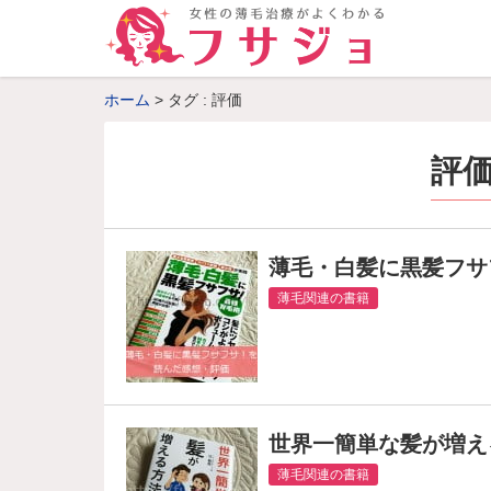
ホーム
タグ : 評価
評
薄毛・白髪に黒髪フサ
薄毛関連の書籍
世界一簡単な髪が増え
薄毛関連の書籍