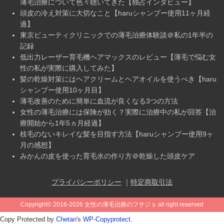
薄毛治療について色々聴いてきた【独占インタビュー】
頭皮の冷え対策に大切なこと【haruシャンプー使用11ヶ月経
過】
東京ビューティクリニックでの薄毛治療体験談＠私の1年半の
記録
低出力レーザー育毛機ヘアマックスのレビュー【薄毛で悩む女
性の私が実際に購入してみた】
髪の乾燥対策にはヘアクリームとヘアオイルを使うべき【haru
シャンプー使用10ヶ月目】
薄毛改善のために簡単に血流が良くなる3つの方法
女性の薄毛治療には保険が効く？実際に治療中の私が回答【治
療開始から1年5ヵ月経過】
枝毛のないキレイな髪を目指す方法【haruシャンプー使用9ヶ
月の感想】
みかんの皮を使った育毛水の作り方＠乾燥した頭皮ケア
プライバシーポリシー
｜
特定商取引法
Copyright©
2016-2026 女性の薄毛治療のフサジョ
all right reserved
Copy Protected by
Chetan
's
WP-Copyprotect
.