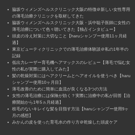
脇坂ウィメンズヘルスクリニック大阪の特徴＠新しい女性専用
の薄毛治療クリニックを取材してきた
脇坂ウィメンズヘルスクリニック大阪・浜中聡子医師に女性の
薄毛治療について色々聴いてきた【独占インタビュー】
頭皮の冷え対策に大切なこと【haruシャンプー使用11ヶ月経
過】
東京ビューティクリニックでの薄毛治療体験談＠私の1年半の
記録
低出力レーザー育毛機ヘアマックスのレビュー【薄毛で悩む女
性の私が実際に購入してみた】
髪の乾燥対策にはヘアクリームとヘアオイルを使うべき【haru
シャンプー使用10ヶ月目】
薄毛改善のために簡単に血流が良くなる3つの方法
女性の薄毛治療には保険が効く？実際に治療中の私が回答【治
療開始から1年5ヵ月経過】
枝毛のないキレイな髪を目指す方法【haruシャンプー使用9ヶ
月の感想】
みかんの皮を使った育毛水の作り方＠乾燥した頭皮ケア