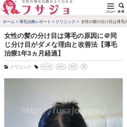
メニュー
検 索
ホーム
薄毛治療レポート
クリニック
女性の髪の分け目は薄毛の
女性の髪の分け目は薄毛の原因に＠同
じ分け目がダメな理由と改善法【薄毛
治療1年3ヵ月経過】
クリニック
分け目
女性
薄毛
髪