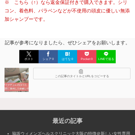
※ こちら（↑）なら返金保証付きで購入できます。シリ
コン、着色料、パラベンなどが不使用の頭皮に優しい無添
加シャンプーです。
記事が参考になりましたら、ぜひシェアをお願いします。
ポスト
シェア
0
はてな
0
Pocket
0
LINEで送る
この記事のタイトルとURLをコピーする
最近の記事
脇坂ウィメンズヘルスクリニック大阪の特徴＠新しい女性専用