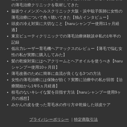
の薄毛治療クリニックを取材してきた
脇坂ウィメンズヘルスクリニック大阪・浜中聡子医師に女性の
薄毛治療について色々聴いてきた【独占インタビュー】
頭皮の冷え対策に大切なこと【haruシャンプー使用11ヶ月経
過】
東京ビューティクリニックでの薄毛治療体験談＠私の1年半の
記録
低出力レーザー育毛機ヘアマックスのレビュー【薄毛で悩む女
性の私が実際に購入してみた】
髪の乾燥対策にはヘアクリームとヘアオイルを使うべき【haru
シャンプー使用10ヶ月目】
薄毛改善のために簡単に血流が良くなる3つの方法
女性の薄毛治療には保険が効く？実際に治療中の私が回答【治
療開始から1年5ヵ月経過】
枝毛のないキレイな髪を目指す方法【haruシャンプー使用9ヶ
月の感想】
みかんの皮を使った育毛水の作り方＠乾燥した頭皮ケア
プライバシーポリシー
｜
特定商取引法