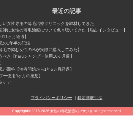
最近の記事
しい女性専用の薄毛治療クリニックを取材してきた
医師に女性の薄毛治療について色々聴いてきた【独占インタビュー】
用11ヶ月経過】
私の1年半の記録
薄毛で悩む女性の私が実際に購入してみた】
べき【haruシャンプー使用10ヶ月目】
法
私が回答【治療開始から1年5ヵ月経過】
プー使用9ヶ月の感想】
皮ケア
プライバシーポリシー
｜
特定商取引法
Copyright©
2016-2026 女性の薄毛治療のフサジョ
all right reserved