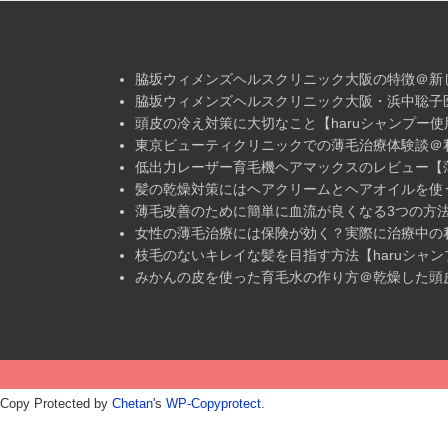
脇坂ウィメンズヘルスクリニック大阪の特徴＠新
脇坂ウィメンズヘルスクリニック大阪・浜中聡子
頭皮の冷え対策に大切なこと【haruシャンプー使
東京ビューティクリニックでの薄毛治療体験談＠
低出力レーザー育毛機ヘアマックスのレビュー【
髪の乾燥対策にはヘアクリームとヘアオイルを使う
薄毛改善のために簡単に血流が良くなる3つの方
女性の薄毛治療には保険が効く？実際に治療中の
枝毛のないキレイな髪を目指す方法【haruシャン
みかんの皮を使った育毛水の作り方＠乾燥した頭
Copy Protected by
Chetan
's
WP-Copyprotect
.