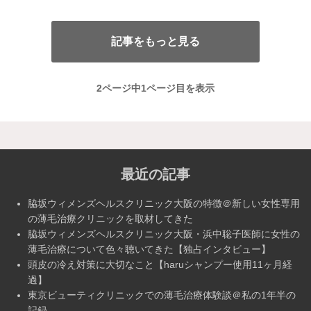
記事をもっと見る
2ページ中1ページ目を表示
最近の記事
脇坂ウィメンズヘルスクリニック大阪の特徴＠新しい女性専用
の薄毛治療クリニックを取材してきた
脇坂ウィメンズヘルスクリニック大阪・浜中聡子医師に女性の
薄毛治療について色々聴いてきた【独占インタビュー】
頭皮の冷え対策に大切なこと【haruシャンプー使用11ヶ月経
過】
東京ビューティクリニックでの薄毛治療体験談＠私の1年半の
記録