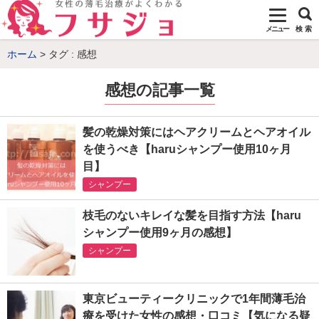
メニュー
検 索
ホーム
タグ : 感想
感想の記事一覧
髪の乾燥対策にはヘアクリームとヘアオイル
を使うべき【haruシャンプー使用10ヶ月
目】
シャンプー
枝毛のないキレイな髪を目指す方法【haru
シャンプー使用9ヶ月の感想】
シャンプー
東京ビューティークリニックで1年間薄毛治
療を受けた女性の感想・口コミ【気になる疑