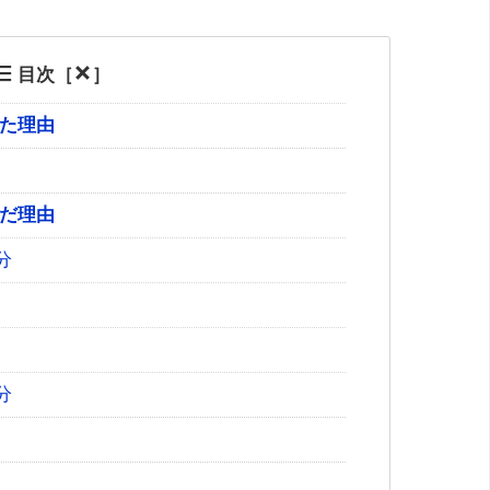
目次［
］
た理由
だ理由
分
分