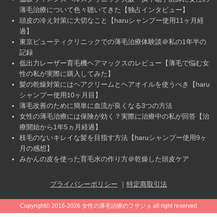
薄毛治療について色々聴いてきた【独占インタビュー】
頭皮の冷え対策に大切なこと【haruシャンプー使用11ヶ月経
過】
東京ビューティクリニックでの薄毛治療体験談＠私の1年半の
記録
低出力レーザー育毛機ヘアマックスのレビュー【薄毛で悩む女
性の私が実際に購入してみた】
髪の乾燥対策にはヘアクリームとヘアオイルを使うべき【haru
シャンプー使用10ヶ月目】
薄毛改善のために簡単に血流が良くなる3つの方法
女性の薄毛治療には保険が効く？実際に治療中の私が回答【治
療開始から1年5ヵ月経過】
枝毛のないキレイな髪を目指す方法【haruシャンプー使用9ヶ
月の感想】
みかんの皮を使った育毛水の作り方＠乾燥した頭皮ケア
プライバシーポリシー
｜
特定商取引法
Copyright©
2016-2026 女性の薄毛治療のフサジョ
all right reserved